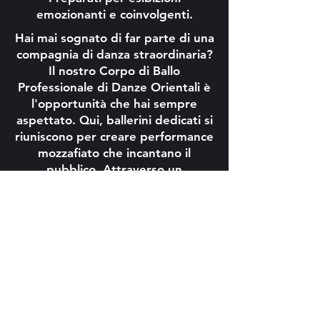
emozionanti e coinvolgenti.
Hai mai sognato di far parte di una
compagnia di danza straordinaria?
Il nostro Corpo di Ballo
Professionale di Danze Orientali è
l'opportunità che hai sempre
aspettato. Qui, ballerini dedicati si
riuniscono per creare performance
mozzafiato che incantano il
pubblico. Attraverso un
programma intensivo,
perfezionerai la tecnica,
perfezionerai l'arte della
performance di gruppo e
svilupperai la presenza scenica di
un vero professionista. Preparati a
indossare costumi straordinari, a
eseguire coreografie epiche e a
condividere l'emozione del