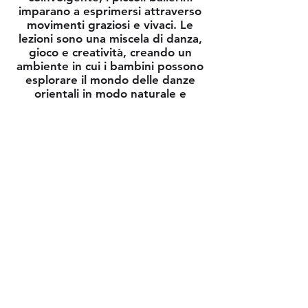
imparano a esprimersi attraverso
movimenti graziosi e vivaci. Le
lezioni sono una miscela di danza,
gioco e creatività, creando un
ambiente in cui i bambini possono
esplorare il mondo delle danze
orientali in modo naturale e
divertente. Con insegnanti
pazienti e appassionati, i tuoi
piccoli ballerini avranno
l'opportunità di crescere in fiducia,
coordinazione e amore per il
movimento.
Prenota QUI la tua Prova Gratuita
info@bellydanceproject.it