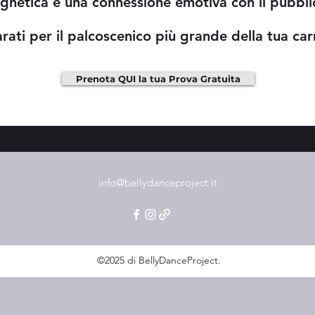
gnetica e una connessione emotiva con il pubbli
rati per il palcoscenico più grande della tua car
Prenota QUI la tua Prova Gratuita
info@bellydanceproject.it
©2025 di BellyDanceProject.