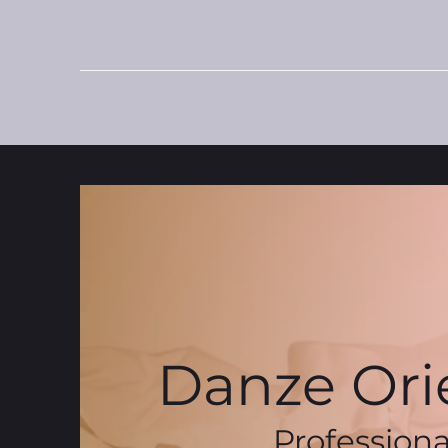
Danze Orie
Professiona