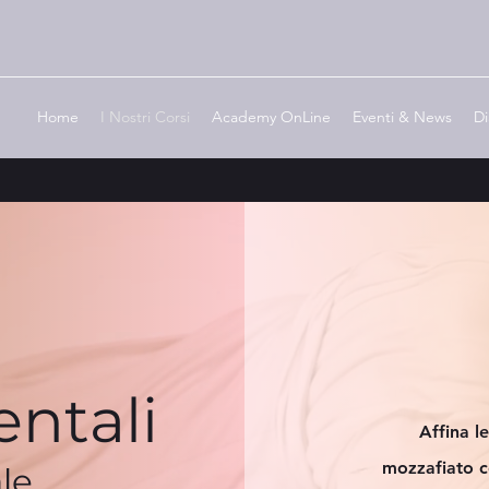
Home
I Nostri Corsi
Academy OnLine
Eventi & News
Di
ntali
Affina l
mozzafiato c
le