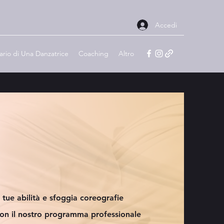
Accedi
ario di Una Danzatrice
Coaching
Altro
e tue abilità e sfoggia coreografie
on il nostro programma professionale