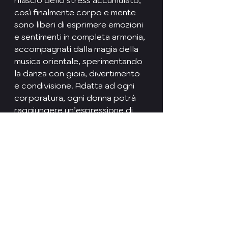
rilascio dello stress accumulato, 
così finalmente corpo e mente 
sono liberi di esprimere emozioni 
e sentimenti in completa armonia, 
accompagnati dalla magia della 
musica orientale, sperimentando 
la danza con gioia, divertimento 
e condivisione. Adatta ad ogni 
corporatura, ogni donna potrà 
raggiungere un’espressione di 
forza e femminilità e un ottimo 
livello nel tempo se la pratica dei 
corsi risulterà costante.
Consigli