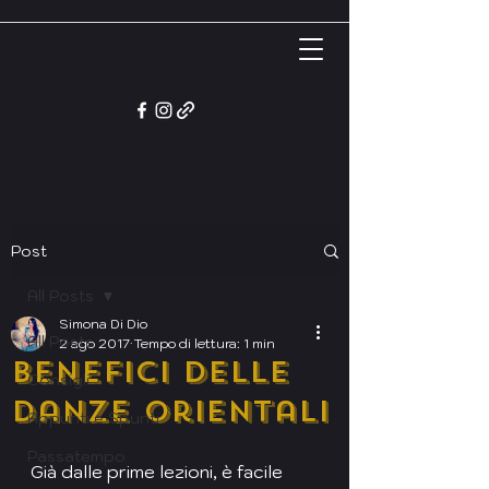
Post
All Posts
Simona Di Dio
All Posts
2 ago 2017
Tempo di lettura: 1 min
Benefici delle
Consigli
Danze Orientali
Appunti e Spunti
Passatempo
Già dalle prime lezioni, è facile 