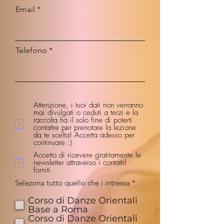
Email
Telefono
Attenzione, i tuoi dati non verranno
mai divulgati o ceduti a terzi e la
raccolta ha il solo fine di poterti
contattre per prenotare la lezione
da te scelta! Accetta adesso per
continuare :)
Accetto di ricevere gratitamente le
newsletter attraverso i contattif
forniti
O
Selezona tutto quello che i intressa
*
b
b
Corso di Danze Orientali
l
Base a Roma
i
Corso di Danze Orientali
g