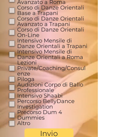
Avanzato a Roma
a
t
Corso di Danze Orientali
o
Base a Trapani
r
Corso di Danze Orientali
i
Avanzato a Trapani
o
Corso di Danze Orientali
On-Line
Intensivo Mensile di
Danze Orientali a Trapani
Intensivo Mensile di
Danze Orientali a Roma
Lezioni
Private/Coaching/Consul
enze
Piloga
Audizioni Corpo di Ballo
Professionale
Intensivo Shaabi
Percorso BellyDance
Investigation
Precorso Dum 4
Dummies
Altro
Invio